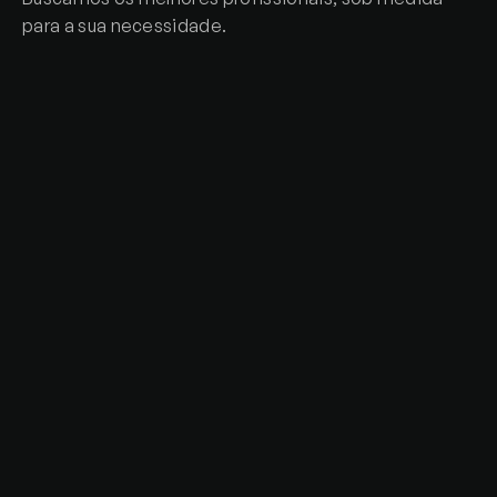
para a sua necessidade.
Tecnologias diversas
Damos preferência para as tecnologias 
mais usadas na Lighthouse, mas sua 
necessidade sempre será priorizada.
Busca e seleção de pessoas
Entendemos com detalhes o perfil técnico 
e comportamental de cada cliente para 
aumentar a chances de sucesso de uma 