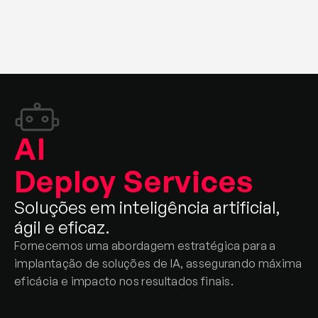
preferidas, mas o cliente​ é quem decide!
React Native, Flutter, iOS, 
Android
Desenvolvimento híbrido com React Native 
para acelerar seu produto e desenvolvimento 
nativo para​ casos específicos.
AI 
Deploy Services
Soluções em inteligência artificial, 
ágil e eficaz.
Fornecemos uma abordagem estratégica para a 
implantação de soluções de IA, assegurando máxima 
eficácia e impacto nos resultados finais.