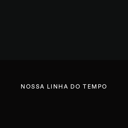
alocação.
Onboarding personalizados
Aceleramos a entrada do profissional, já 
realizando o onboarding personalizado 
com informações de cada cliente.
Gestão contínua de pessoas
Aqui na Ligthhouse, todos os profissionais 
possuem acompanhamento recorrente do 
seu gestor.
NOSSA LINHA DO TEMPO