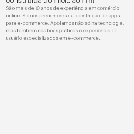
construída do início ao fim!
São mais de 10 anos de experiência em comércio 
online. Somos precursores na construção de apps 
para e-commerce. Apoiamos não só na tecnologia, 
mas também nas boas práticas e experiência de 
usuário especializados em e-commerce. 
Design UX/UI
Experiência de usuário pensada sob medida 
para impulsionar a compra e reduzir atrito com 
cliente.