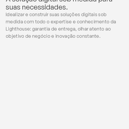
suas necessidades.
Idealizar e construir suas soluções digitais sob 
medida com todo o expertise e conhecimento da 
Lighthouse: garantia de entrega, olhar atento ao 
objetivo de negócio e inovação constante.
Squads ágeis
7 perfis especializados — de UX a DevOps — 
coordenando cada etapa com IA como força 
multiplicadora.