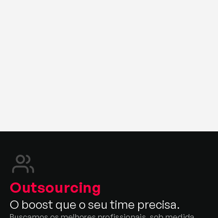
E-commerce Apps
Aplicativos nativos e responsivos, expandindo 
a experiência multicanal.
E-commerce, site e multisites
Integração em diversos sites de sua 
companhia, com experiências semelhantes 
para reforçar a identificação do cliente.
Physital
Venda assistida, autoatendimento, self-
checkout, todas as soluções integradas 
através da estratégia de Omni Channel.
Outsourcing
O boost que o seu time precisa.
Buscamos os melhores profissionais, sob medida 