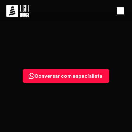
T
r
a
n
s
f
o
r
m
a
m
o
s
t
e
c
n
o
l
o
g
i
a
e
m
s
o
l
u
ç
õ
e
s
d
e
a
l
t
o
i
m
p
a
c
t
o
Conversar com especialista