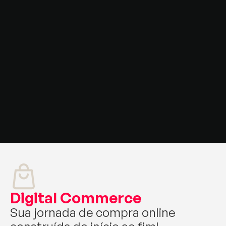
Monitoramento e otimização 
contínua​
Realizamos monitoramento constante e 
ajustes nos modelos de IA para garantir 
desempenho ideal e adaptação às 
mudanças.
Consultoria especializada em 
estratégias de IA​
Oferecemos orientação especializada 
para desenvolver e implementar 
estratégias alinhadas com seus objetivos 
de negócios.
Digital Commerce
Sua jornada de compra online 