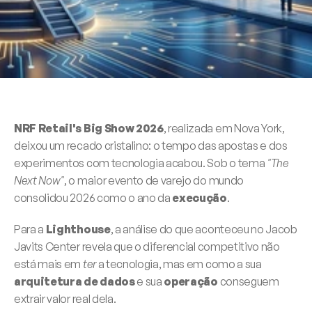
NRF Retail's Big Show 2026
, realizada em Nova York, 
deixou um recado cristalino: o tempo das apostas e dos 
experimentos com tecnologia acabou. Sob o tema 
"The 
Next Now"
, o maior evento de varejo do mundo 
consolidou 2026 como o ano da 
execução
.
Para a 
Lighthouse
, a análise do que aconteceu no Jacob 
Javits Center revela que o diferencial competitivo não 
está mais em 
ter
 a tecnologia, mas em como a sua 
arquitetura de dados
 e sua 
operação
 conseguem 
extrair valor real dela.