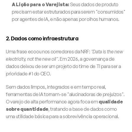
A Lição para o Varejista:
 Seus dados de produto 
precisam estar estruturados para serem "consumidos" 
por agentes de IA, e não apenas por olhos humanos.
2. Dados como infraestrutura 
Uma frase ecoou nos corredores da NRF: 
"Data is the new 
electricity, not the new oil"
. Em 2026, a governança de 
dados deixou de ser um projeto do time de TI para ser a 
prioridade #1 do CEO.
Sem dados limpos, integrados e em tempo real, 
ferramentas de IA tornam-se "alucinadoras de prejuízos". 
O varejo de alta performance agora foca em 
qualidade 
sobre quantidade
, tratando a base de dados como 
uma utilidade básica para a sobrevivência operacional.