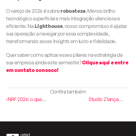
O varejo de 2026 é sobre 
robusteza
. Menos brilho 
tecnológico superficial e mais integração silenciosa e 
eficiente. Na 
Lighthouse
, nosso compromisso é ajudar 
sua operação a navegar por essa complexidade, 
transformando esses insights em lucro e fidelidade.
Quer saber como aplicar esses pilares na estratégia da 
sua empresa ainda este semestre? 
Clique aqui e entre 
em contato conosco!
Confira também
‹ NRF 2026: o que
Studio Z lança
redes hospitalares
aplicativo com a
podem aprender
Lighthouse ›
com o varejo
global