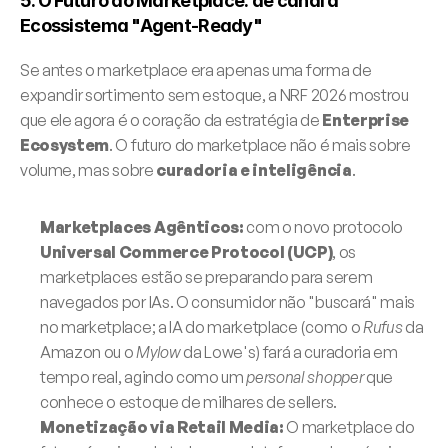
5. O Futuro do Marketplace: de canal a 
Ecossistema "Agent-Ready"
Se antes o marketplace era apenas uma forma de 
expandir sortimento sem estoque, a NRF 2026 mostrou 
que ele agora é o coração da estratégia de 
Enterprise 
Ecosystem
. O futuro do marketplace não é mais sobre 
volume, mas sobre 
curadoria e inteligência
.
Marketplaces Agênticos:
 com o novo protocolo 
Universal Commerce Protocol (UCP)
, os 
marketplaces estão se preparando para serem 
navegados por IAs. O consumidor não "buscará" mais 
no marketplace; a IA do marketplace (como o 
Rufus
 da 
Amazon ou o 
Mylow
 da Lowe's) fará a curadoria em 
tempo real, agindo como um 
personal shopper
 que 
conhece o estoque de milhares de sellers.
Monetização via Retail Media:
 O marketplace do 