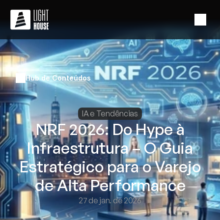
Hub de Conteúdos
IA e Tendências
NRF 2026: Do Hype à
Infraestrutura – O Guia
Estratégico para o Varejo
de Alta Performance
27 de jan. de 2026