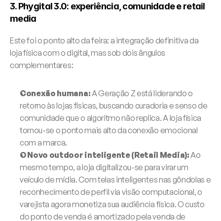
3. Phygital 3.0: experiência, comunidade e retail 
media
Este foi o ponto alto da feira: a integração definitiva da 
loja física com o digital, mas sob dois ângulos 
complementares:
Conexão humana:
 A Geração Z está liderando o 
retorno às lojas físicas, buscando curadoria e senso de 
comunidade que o algoritmo não replica. A loja física 
tornou-se o ponto mais alto da conexão emocional 
com a marca.
O Novo outdoor inteligente (Retail Media):
 Ao 
mesmo tempo, a loja digitalizou-se para virar um 
veículo de mídia. Com telas inteligentes nas gôndolas e 
reconhecimento de perfil via visão computacional, o 
varejista agora monetiza sua audiência física. O custo 
do ponto de venda é amortizado pela venda de 